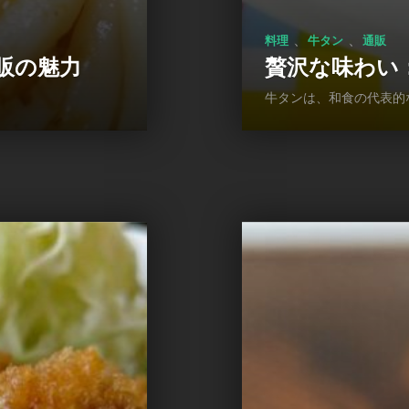
、
、
料理
牛タン
通販
販の魅力
贅沢な味わい
牛タンは、和食の代表的なお