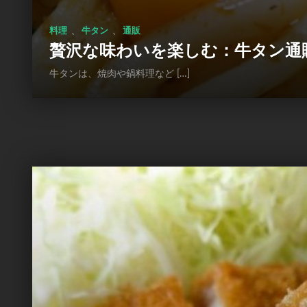
、
、
料理
牛タン
通販
贅沢な味わいを楽しむ：牛タン通
牛タンは、焼肉や鍋料理など […]