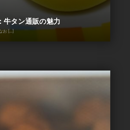
：牛タン通販の魅力
 […]