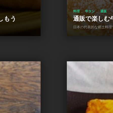
、
、
料理
牛タン
通販
しもう
通販で楽しむ
日本の代表的な郷土料理であ